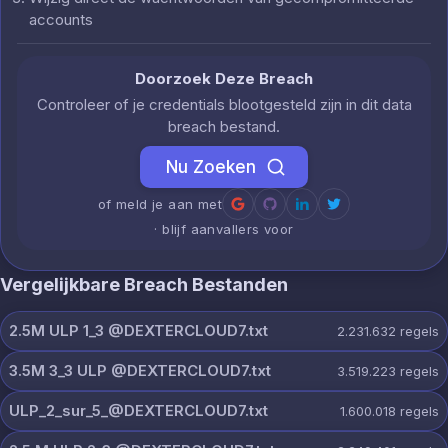
accounts
Doorzoek Deze Breach
Controleer of je credentials blootgesteld zijn in dit data
breach bestand.
Nu Zoeken
of meld je aan met
· blijf aanvallers voor
Vergelijkbare Breach Bestanden
2.5M ULP 1_3 @DEXTERCLOUD7.txt
2.231.632
regels
3.5M 3_3 ULP @DEXTERCLOUD7.txt
3.519.223
regels
ULP_2_sur_5_@DEXTERCLOUD7.txt
1.600.018
regels