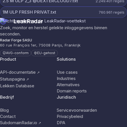
2.5 M ULP 2_3 @DEXTERCLOUD7.txt
2.249.401
regels
1M ULP FRESH PRIVAT.txt
760.961
regels
LeakRadar
Zoek, monitor en herstel gelekte inloggegevens binnen
seconden.
Radar Forge SASU
60 rue François 1er, 75008 Parijs, Frankrijk
AVG-conform
EU-gehost
Product
Solutions
API-documentatie
Use cases
↗
Industries
Statuspagina
↗
Alternatives
Lekken Database
Domain reports
Bedrijf
Juridisch
Blog
Servicevoorwaarden
Contact
Privacybeleid
SubdomainRadar.io
DPA
↗