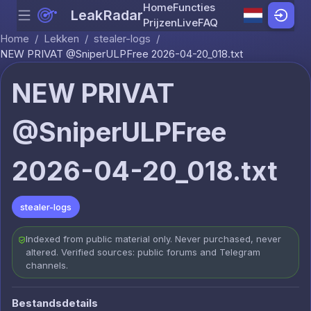
Home
Functies
LeakRadar
Menu
Skip to content
Prijzen
Live
FAQ
Home
/
Lekken
/
stealer-logs
/
NEW PRIVAT @SniperULPFree 2026-04-20_018.txt
NEW PRIVAT
@SniperULPFree
2026-04-20_018.txt
stealer-logs
Indexed from public material only. Never purchased, never
altered. Verified sources: public forums and Telegram
channels.
Bestandsdetails