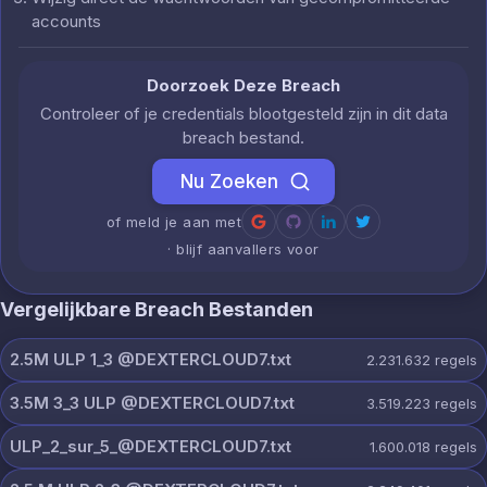
accounts
Doorzoek Deze Breach
Controleer of je credentials blootgesteld zijn in dit data
breach bestand.
Nu Zoeken
of meld je aan met
· blijf aanvallers voor
Vergelijkbare Breach Bestanden
2.5M ULP 1_3 @DEXTERCLOUD7.txt
2.231.632
regels
3.5M 3_3 ULP @DEXTERCLOUD7.txt
3.519.223
regels
ULP_2_sur_5_@DEXTERCLOUD7.txt
1.600.018
regels