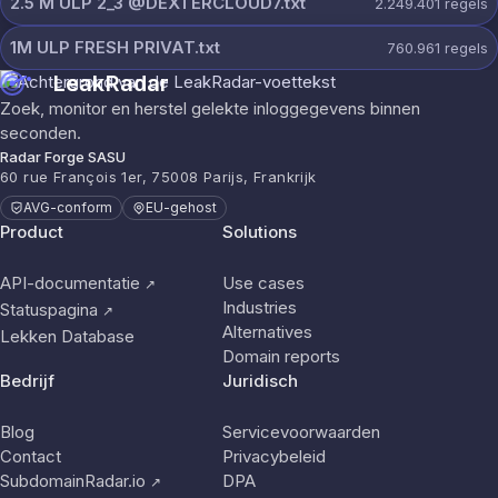
2.5 M ULP 2_3 @DEXTERCLOUD7.txt
2.249.401
regels
1M ULP FRESH PRIVAT.txt
760.961
regels
LeakRadar
Zoek, monitor en herstel gelekte inloggegevens binnen
seconden.
Radar Forge SASU
60 rue François 1er, 75008 Parijs, Frankrijk
AVG-conform
EU-gehost
Product
Solutions
API-documentatie
Use cases
↗
Industries
Statuspagina
↗
Alternatives
Lekken Database
Domain reports
Bedrijf
Juridisch
Blog
Servicevoorwaarden
Contact
Privacybeleid
SubdomainRadar.io
DPA
↗