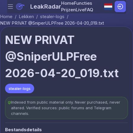
Home
Functies
LeakRadar
Menu
Skip to content
Prijzen
Live
FAQ
Home
/
Lekken
/
stealer-logs
/
NEW PRIVAT @SniperULPFree 2026-04-20_019.txt
NEW PRIVAT
@SniperULPFree
2026-04-20_019.txt
stealer-logs
Indexed from public material only. Never purchased, never
altered. Verified sources: public forums and Telegram
channels.
Bestandsdetails