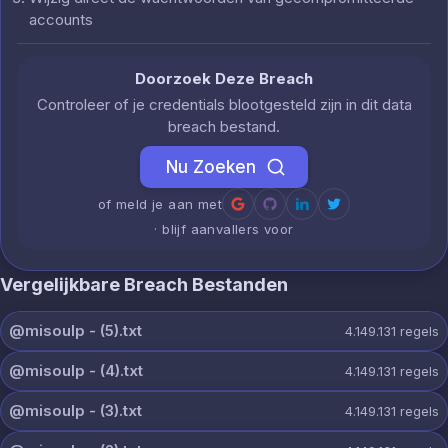
accounts
Doorzoek Deze Breach
Controleer of je credentials blootgesteld zijn in dit data
breach bestand.
Nu Zoeken
of meld je aan met
· blijf aanvallers voor
Vergelijkbare Breach Bestanden
@misoulp - (5).txt
4.149.131
regels
@misoulp - (4).txt
4.149.131
regels
@misoulp - (3).txt
4.149.131
regels