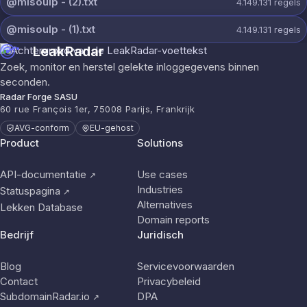
@misoulp - (2).txt
4.149.131
regels
@misoulp - (1).txt
4.149.131
regels
LeakRadar
Zoek, monitor en herstel gelekte inloggegevens binnen
seconden.
Radar Forge SASU
60 rue François 1er, 75008 Parijs, Frankrijk
AVG-conform
EU-gehost
Product
Solutions
API-documentatie
Use cases
↗
Industries
Statuspagina
↗
Alternatives
Lekken Database
Domain reports
Bedrijf
Juridisch
Blog
Servicevoorwaarden
Contact
Privacybeleid
SubdomainRadar.io
DPA
↗