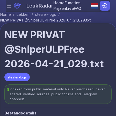
Home
Functies
LeakRadar
Menu
Skip to content
Prijzen
Live
FAQ
Home
/
Lekken
/
stealer-logs
/
NEW PRIVAT @SniperULPFree 2026-04-21_029.txt
NEW PRIVAT
@SniperULPFree
2026-04-21_029.txt
stealer-logs
Indexed from public material only. Never purchased, never
altered. Verified sources: public forums and Telegram
channels.
Bestandsdetails