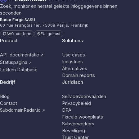
Zoek, monitor en herstel gelekte inloggegevens binnen
seconden.
Radar Forge SASU
60 rue François 1er, 75008 Parijs, Frankrijk
AVG-conform
EU-gehost
Product
Solutions
API-documentatie
Use cases
↗
Industries
Statuspagina
↗
Alternatives
Lekken Database
Domain reports
Bedrijf
Juridisch
Blog
Servicevoorwaarden
Contact
Privacybeleid
SubdomainRadar.io
DPA
↗
Fiscale woonplaats
Subverwerkers
Beveiliging
Trust Center