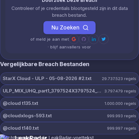
Doorzoek Deze Breach
Controleer of je credentials blootgesteld zijn in dit data
breach bestand.
Nu Zoeken
of meld je aan met
· blijf aanvallers voor
Vergelijkbare Breach Bestanden
StarX Cloud - ULP - 05-08-2026 #2.txt
29.737.523
regels
ULP_MIX_UHQ_part1_3797524X3797524_@dextercloud7.txt
3.797.479
regels
@cloud t135.txt
1.000.000
regels
@cloudxlogs-593.txt
999.993
regels
@cloud t140.txt
999.997
regels
LeakRadar