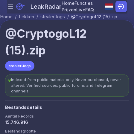
Home
Functies
LeakRadar
Menu
Skip to content
Prijzen
Live
FAQ
Home
/
Lekken
/
stealer-logs
/
@CryptogoL12 (15).zip
@CryptogoL12
(15).zip
stealer-logs
Indexed from public material only. Never purchased, never
altered. Verified sources: public forums and Telegram
channels.
Bestandsdetails
Aantal Records
15.746.916
Bestandsgrootte