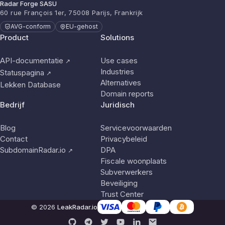
Radar Forge SASU
60 rue François 1er, 75008 Parijs, Frankrijk
AVG-conform
EU-gehost
Product
Solutions
API-documentatie
Use cases
↗
Industries
Statuspagina
↗
Alternatives
Lekken Database
Domain reports
Bedrijf
Juridisch
Blog
Servicevoorwaarden
Contact
Privacybeleid
SubdomainRadar.io
DPA
↗
Fiscale woonplaats
Subverwerkers
Beveiliging
Trust Center
© 2026
LeakRadar.io