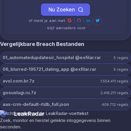
Nu Zoeken
of meld je aan met
· blijf aanvallers voor
Vergelijkbare Breach Bestanden
01_automatedupdatesir_hospital @exfilar.rar
5
regels
06_blurred-195721_dating_app @exfilar.rar
5
regels
avsl.com.br.7z
1.554.411
regels
gosuslugi.ru.7z
2.416.211
regels
aas-crm-default-rtdb_full.json
409.712
regels
LeakRadar
Zoek, monitor en herstel gelekte inloggegevens binnen
seconden.