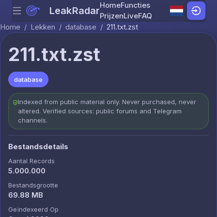
Home
Functies
LeakRadar
Menu
Skip to content
Prijzen
Live
FAQ
Home
/
Lekken
/
database
/
211.txt.zst
211.txt.zst
database
Indexed from public material only. Never purchased, never
altered. Verified sources: public forums and Telegram
channels.
Bestandsdetails
Aantal Records
5.000.000
Bestandsgrootte
69.88 MB
Geïndexeerd Op