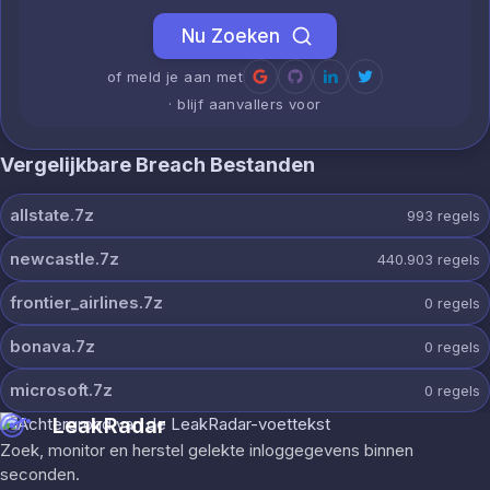
Nu Zoeken
of meld je aan met
· blijf aanvallers voor
Vergelijkbare Breach Bestanden
allstate.7z
993
regels
newcastle.7z
440.903
regels
frontier_airlines.7z
0
regels
bonava.7z
0
regels
microsoft.7z
0
regels
LeakRadar
Zoek, monitor en herstel gelekte inloggegevens binnen
seconden.