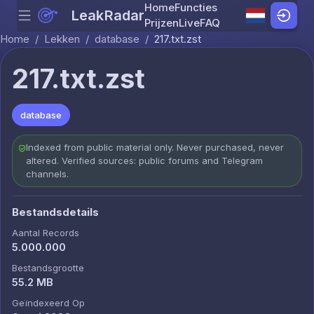
Home
Functies
LeakRadar
Menu
Skip to content
Prijzen
Live
FAQ
Home
/
Lekken
/
database
/
217.txt.zst
217.txt.zst
database
Indexed from public material only. Never purchased, never
altered. Verified sources: public forums and Telegram
channels.
Bestandsdetails
Aantal Records
5.000.000
Bestandsgrootte
55.2 MB
Geïndexeerd Op