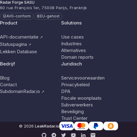
Radar Forge SASU
60 rue François 1er, 75008 Parijs, Frankrijk
AVG-conform
EU-gehost
Product
Solutions
API-documentatie
Use cases
↗
Industries
Statuspagina
↗
Alternatives
Lekken Database
Domain reports
Bedrijf
Juridisch
Blog
Servicevoorwaarden
Contact
Privacybeleid
SubdomainRadar.io
DPA
↗
Fiscale woonplaats
Subverwerkers
Beveiliging
Trust Center
© 2026
LeakRadar.io