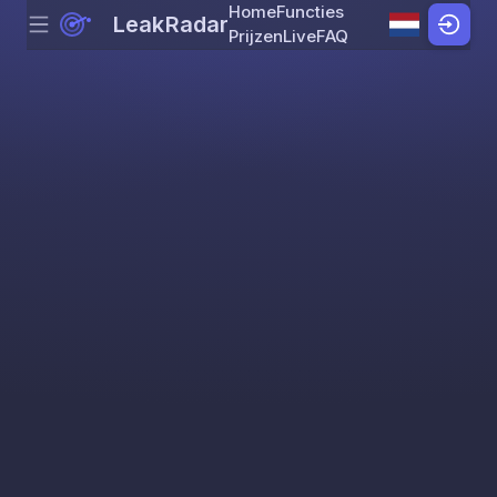
Home
Functies
LeakRadar
Menu
Skip to content
Prijzen
Live
FAQ