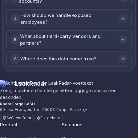
accounts?
How should we handle exposed
4
employees?
What about third-party vendors and
5
partners?
Where does this data come from?
6
LeakRadar
Zoek, monitor en herstel gelekte inloggegevens binnen
seconden.
Radar Forge SASU
60 rue François 1er, 75008 Parijs, Frankrijk
AVG-conform
EU-gehost
Product
Solutions