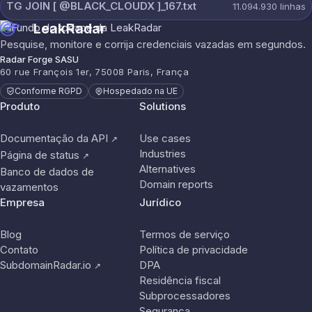
TG JOIN [ @BLACK_CLOUDX ]_167.txt
11.094.930
linhas
LeakRadar
Pesquise, monitore e corrija credenciais vazadas em segundos.
Radar Forge SASU
60 rue François 1er, 75008 Paris, França
Conforme RGPD
Hospedado na UE
Produto
Solutions
Documentação da API
Use cases
↗
Industries
Página de status
↗
Alternatives
Banco de dados de
Domain reports
vazamentos
Empresa
Jurídico
Blog
Termos de serviço
Contato
Política de privacidade
SubdomainRadar.io
DPA
↗
Residência fiscal
Subprocessadores
Segurança