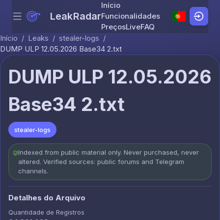
Início
LeakRadar
Funcionalidades
Menu
Skip to content
Preços
Live
FAQ
Início
/
Leaks
/
stealer-logs
/
DUMP ULP 12.05.2026 Base34 2.txt
DUMP ULP 12.05.2026
Base34 2.txt
stealer-logs
Indexed from public material only. Never purchased, never
altered. Verified sources: public forums and Telegram
channels.
Detalhes do Arquivo
Quantidade de Registros