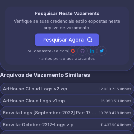
Pesquisar Neste Vazamento
Verifique se suas credenciais estão expostas neste
arquivo de vazamento.
Pesquisar Agora
ou cadastre-se com
· antecipe-se aos atacantes
Arquivos de Vazamento Similares
ArtHouse CLoud Logs v2.zip
12.930.735
linhas
ArtHouse Cloud Logs v1.zip
15.050.511
linhas
Borwita Logs [September-2022] Part 17 [2307 Pcs].zip
10.768.478
linhas
Borwita-October-2312-Logs.zip
11.437.904
linhas