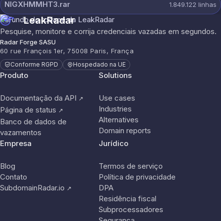
NIGXHMMHT3.rar
1.849.122
linhas
LeakRadar
Pesquise, monitore e corrija credenciais vazadas em segundos.
Radar Forge SASU
60 rue François 1er, 75008 Paris, França
Conforme RGPD
Hospedado na UE
Produto
Solutions
Documentação da API
Use cases
↗
Industries
Página de status
↗
Alternatives
Banco de dados de
Domain reports
vazamentos
Empresa
Jurídico
Blog
Termos de serviço
Contato
Política de privacidade
SubdomainRadar.io
DPA
↗
Residência fiscal
Subprocessadores
Segurança