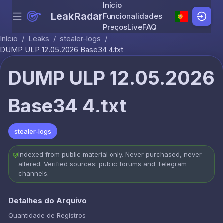
Início
LeakRadar
Funcionalidades
Menu
Skip to content
Preços
Live
FAQ
Início
/
Leaks
/
stealer-logs
/
DUMP ULP 12.05.2026 Base34 4.txt
DUMP ULP 12.05.2026
Base34 4.txt
stealer-logs
Indexed from public material only. Never purchased, never
altered. Verified sources: public forums and Telegram
channels.
Detalhes do Arquivo
Quantidade de Registros