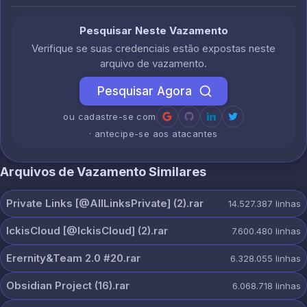
Pesquisar Neste Vazamento
Verifique se suas credenciais estão expostas neste
arquivo de vazamento.
Pesquisar Agora
ou cadastre-se com
· antecipe-se aos atacantes
Arquivos de Vazamento Similares
Private Links [@AllLinksPrivate] (2).rar
14.527.387
linhas
IckisCloud [@IckisCloud] (2).rar
7.600.480
linhas
Erernity&Team 2.0 #20.rar
6.328.055
linhas
Obsidian Project (16).rar
6.068.718
linhas