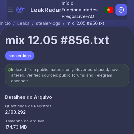
Início
LeakRadar
Funcionalidades
Menu
Skip to content
Preços
Live
FAQ
Início
/
Leaks
/
stealer-logs
/
mix 12.05 #856.txt
mix 12.05 #856.txt
stealer-logs
Indexed from public material only. Never purchased, never
altered. Verified sources: public forums and Telegram
channels.
Detalhes do Arquivo
Quantidade de Registros
2.183.292
Tamanho do Arquivo
174.73 MB