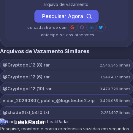
arquivo de vazamento.
Pesquisar Agora
ou cadastre-se com
· antecipe-se aos atacantes
Arquivos de Vazamento Similares
@CryptogoL12 (8).rar
2.546.345
linhas
@CryptogoL12 (6).rar
1.249.437
linhas
@CryptogoL12 (10).rar
3.470.726
linhas
vidar_20260807_public_@logstester2.zip
3.426.965
linhas
@shadeXtxt_5410.txt
2.281.407
linhas
LeakRadar
Pesquise, monitore e corrija credenciais vazadas em segundos.