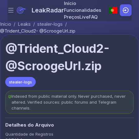
Início
LeakRadar
Funcionalidades
Menu
Skip to content
Preços
Live
FAQ
Início
/
Leaks
/
stealer-logs
/
@Trident_Cloud2- @ScroogeUrl.zip
@Trident_Cloud2-
@ScroogeUrl.zip
stealer-logs
Indexed from public material only. Never purchased, never
altered. Verified sources: public forums and Telegram
channels.
Detalhes do Arquivo
Quantidade de Registros