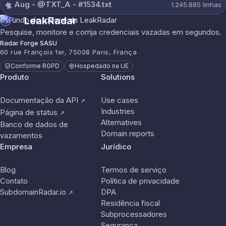
🛸 Aug - @TXT_A - #1534.txt
1.245.885
linhas
LeakRadar
Pesquise, monitore e corrija credenciais vazadas em segundos.
Radar Forge SASU
60 rue François 1er, 75008 Paris, França
Conforme RGPD
Hospedado na UE
Produto
Solutions
Documentação da API
Use cases
↗
Industries
Página de status
↗
Alternatives
Banco de dados de
Domain reports
vazamentos
Empresa
Jurídico
Blog
Termos de serviço
Contato
Política de privacidade
SubdomainRadar.io
DPA
↗
Residência fiscal
Subprocessadores
Segurança