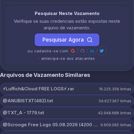
Pesquisar Neste Vazamento
Verifique se suas credenciais estão expostas neste
arquivo de vazamento.
Pesquisar Agora
ou cadastre-se com
· antecipe-se aos atacantes
Arquivos de Vazamento Similares
⚡️Luffich&Cloud FREE LOGS⚡️.rar
16.225.358
linhas
@ANUBISTXT(482).txt
54.627.367
linhas
@TXT_A - 1779.txt
42.948.688
linhas
@Scrooge Free Logs 05.08.2026 (4200 PCS).rar
9.609.085
linhas