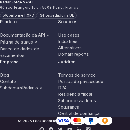
Radar Forge SASU
60 rue François 1er, 75008 Paris, França
Conforme RGPD
Hospedado na UE
Produto
Solutions
Documentação da API
Use cases
↗
Industries
Página de status
↗
Alternatives
Banco de dados de
Domain reports
vazamentos
Empresa
Jurídico
Blog
Termos de serviço
Contato
Política de privacidade
SubdomainRadar.io
DPA
↗
Residência fiscal
Subprocessadores
Segurança
Central de confiança
© 2026
LeakRadar.io