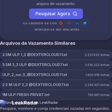
arquivo de vazamento.
Pesquisar Agora
ou cadastre-se com
· antecipe-se aos atacantes
Arquivos de Vazamento Similares
2.5M ULP 1_3 @DEXTERCLOUD7.txt
2.231.632
linhas
3.5M 3_3 ULP @DEXTERCLOUD7.txt
3.519.223
linhas
ULP_2_sur_5_@DEXTERCLOUD7.txt
1.600.018
linhas
2.5 M ULP 2_3 @DEXTERCLOUD7.txt
2.249.401
linhas
1M ULP FRESH PRIVAT.txt
760.961
linhas
LeakRadar
Pesquise, monitore e corrija credenciais vazadas em segundos.