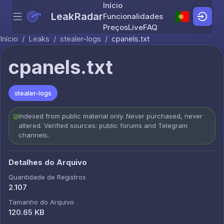
Início
LeakRadar
Funcionalidades
Menu
Skip to content
Preços
Live
FAQ
Início
/
Leaks
/
stealer-logs
/
cpanels.txt
cpanels.txt
stealer-logs
Indexed from public material only. Never purchased, never
altered. Verified sources: public forums and Telegram
channels.
Detalhes do Arquivo
Quantidade de Registros
2.107
Tamanho do Arquivo
120.65 KB