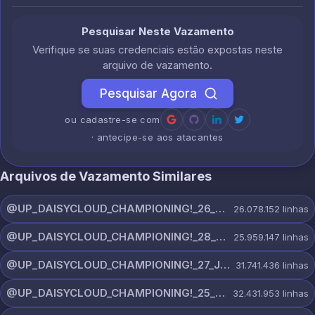
Pesquisar Neste Vazamento
Verifique se suas credenciais estão expostas neste
arquivo de vazamento.
Pesquisar Agora
ou cadastre-se com
· antecipe-se aos atacantes
Arquivos de Vazamento Similares
@UP_DAISYCLOUD_CHAMPIONING!_26_JULY_5597_ON_CHANNEL.rar
26.078.152
linhas
@UP_DAISYCLOUD_CHAMPIONING!_28_JULY_5218_ON_CHANNEL.rar
25.959.147
linhas
@UP_DAISYCLOUD_CHAMPIONING!_27_JULY_5982_ON_CHANNEL.rar
31.741.436
linhas
@UP_DAISYCLOUD_CHAMPIONING!_25_JULY_5797_ON_CHANNEL.rar
32.431.953
linhas