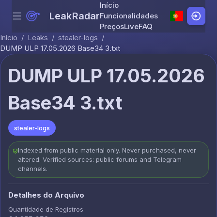
Início
LeakRadar
Funcionalidades
Menu
Skip to content
Preços
Live
FAQ
Início
/
Leaks
/
stealer-logs
/
DUMP ULP 17.05.2026 Base34 3.txt
DUMP ULP 17.05.2026
Base34 3.txt
stealer-logs
Indexed from public material only. Never purchased, never
altered. Verified sources: public forums and Telegram
channels.
Detalhes do Arquivo
Quantidade de Registros