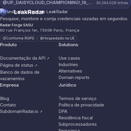
@UP_DAISYCLOUD_CHAMPIONING!_19_JULY_5790_ON_CHANNEL.rar
30.264.028
linhas
LeakRadar
Pesquise, monitore e corrija credenciais vazadas em segundos.
Radar Forge SASU
60 rue François 1er, 75008 Paris, França
Conforme RGPD
Hospedado na UE
Produto
Solutions
Documentação da API
Use cases
↗
Industries
Página de status
↗
Alternatives
Banco de dados de
Domain reports
vazamentos
Empresa
Jurídico
Blog
Termos de serviço
Contato
Política de privacidade
SubdomainRadar.io
DPA
↗
Residência fiscal
Subprocessadores
Segurança