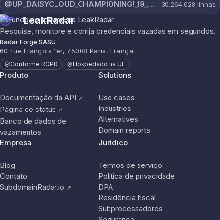
@UP_DAISYCLOUD_CHAMPIONING!_19_JULY_5790_ON_CHANNEL.rar
30.264.028
linhas
LeakRadar
Pesquise, monitore e corrija credenciais vazadas em segundos.
Radar Forge SASU
60 rue François 1er, 75008 Paris, França
Conforme RGPD
Hospedado na UE
Produto
Solutions
Documentação da API
Use cases
↗
Industries
Página de status
↗
Alternatives
Banco de dados de
Domain reports
vazamentos
Empresa
Jurídico
Blog
Termos de serviço
Contato
Política de privacidade
SubdomainRadar.io
DPA
↗
Residência fiscal
Subprocessadores
Segurança