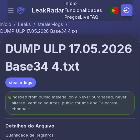
Início
LeakRadar
Funcionalidades
Menu
Skip to content
Preços
Live
FAQ
Início
/
Leaks
/
stealer-logs
/
DUMP ULP 17.05.2026 Base34 4.txt
DUMP ULP 17.05.2026
Base34 4.txt
stealer-logs
Indexed from public material only. Never purchased, never
altered. Verified sources: public forums and Telegram
channels.
Detalhes do Arquivo
Quantidade de Registros