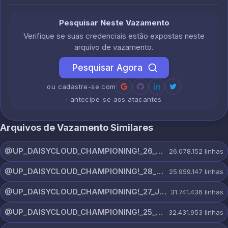
Pesquisar Neste Vazamento
Verifique se suas credenciais estão expostas neste
arquivo de vazamento.
Pesquisar Agora
ou cadastre-se com
· antecipe-se aos atacantes
Arquivos de Vazamento Similares
@UP_DAISYCLOUD_CHAMPIONING!_26_JULY_5597_ON_CHANNEL.rar
26.078.152
linhas
@UP_DAISYCLOUD_CHAMPIONING!_28_JULY_5218_ON_CHANNEL.rar
25.959.147
linhas
@UP_DAISYCLOUD_CHAMPIONING!_27_JULY_5982_ON_CHANNEL.rar
31.741.436
linhas
@UP_DAISYCLOUD_CHAMPIONING!_25_JULY_5797_ON_CHANNEL.rar
32.431.953
linhas