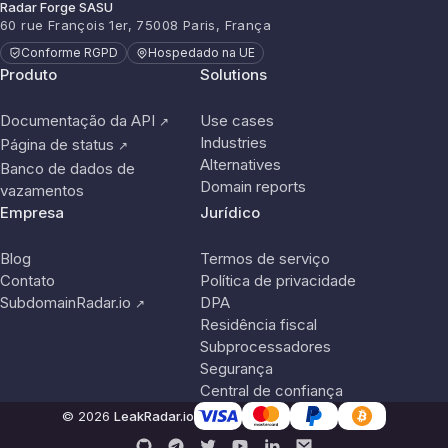
Radar Forge SASU
60 rue François 1er, 75008 Paris, França
Conforme RGPD
Hospedado na UE
Produto
Solutions
Documentação da API
Use cases
↗
Industries
Página de status
↗
Alternatives
Banco de dados de
Domain reports
vazamentos
Empresa
Jurídico
Blog
Termos de serviço
Contato
Política de privacidade
SubdomainRadar.io
DPA
↗
Residência fiscal
Subprocessadores
Segurança
Central de confiança
© 2026
LeakRadar.io