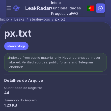
Início
LeakRadar
Funcionalidades
Menu
Skip to content
Preços
Live
FAQ
Início
/
Leaks
/
stealer-logs
/
px.txt
px.txt
stealer-logs
Indexed from public material only. Never purchased, never
altered. Verified sources: public forums and Telegram
channels.
Detalhes do Arquivo
Quantidade de Registros
44
Tamanho do Arquivo
1.23 KB