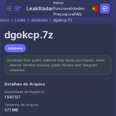
Início
LeakRadar
Funcionalidades
Menu
Skip to content
Preços
Live
FAQ
Início
/
Leaks
/
database
/
dgokcp.7z
dgokcp.7z
database
Indexed from public material only. Never purchased, never
altered. Verified sources: public forums and Telegram
channels.
Detalhes do Arquivo
Quantidade de Registros
1.581.127
Tamanho do Arquivo
37.1 MB