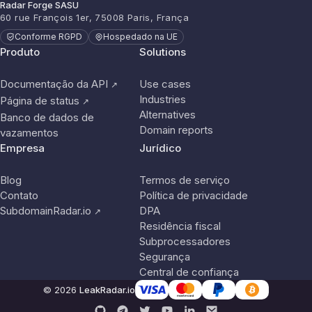
Radar Forge SASU
60 rue François 1er, 75008 Paris, França
Conforme RGPD
Hospedado na UE
Produto
Solutions
Documentação da API
Use cases
↗
Industries
Página de status
↗
Alternatives
Banco de dados de
Domain reports
vazamentos
Empresa
Jurídico
Blog
Termos de serviço
Contato
Política de privacidade
SubdomainRadar.io
DPA
↗
Residência fiscal
Subprocessadores
Segurança
Central de confiança
© 2026
LeakRadar.io