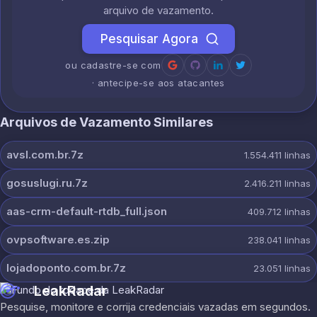
arquivo de vazamento.
Pesquisar Agora
ou cadastre-se com
· antecipe-se aos atacantes
Arquivos de Vazamento Similares
avsl.com.br.7z
1.554.411
linhas
gosuslugi.ru.7z
2.416.211
linhas
aas-crm-default-rtdb_full.json
409.712
linhas
ovpsoftware.es.zip
238.041
linhas
lojadoponto.com.br.7z
23.051
linhas
LeakRadar
Pesquise, monitore e corrija credenciais vazadas em segundos.