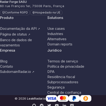
Radar Forge SASU
60 rue François 1er, 75008 Paris, França
Conforme RGPD
Hospedado na UE
Produto
Solutions
Documentação da API
Use cases
↗
Industries
Página de status
↗
Alternatives
Banco de dados de
Domain reports
vazamentos
Empresa
Jurídico
Blog
Termos de serviço
Contato
Política de privacidade
SubdomainRadar.io
DPA
↗
Residência fiscal
Subprocessadores
Segurança
Central de confiança
© 2026
LeakRadar.io