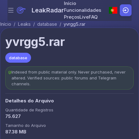
Início
LeakRadar
Funcionalidades
Menu
Skip to content
Preços
Live
FAQ
Início
/
Leaks
/
database
/
yvrgg5.rar
yvrgg5.rar
database
Indexed from public material only. Never purchased, never
altered. Verified sources: public forums and Telegram
channels.
Detalhes do Arquivo
Quantidade de Registros
75.627
Tamanho do Arquivo
87.38 MB