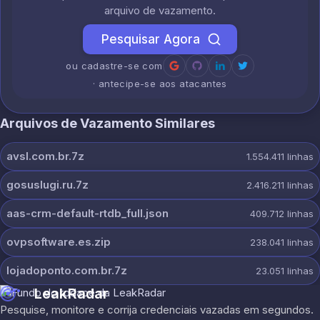
arquivo de vazamento.
Pesquisar Agora
ou cadastre-se com
· antecipe-se aos atacantes
Arquivos de Vazamento Similares
avsl.com.br.7z
1.554.411
linhas
gosuslugi.ru.7z
2.416.211
linhas
aas-crm-default-rtdb_full.json
409.712
linhas
ovpsoftware.es.zip
238.041
linhas
lojadoponto.com.br.7z
23.051
linhas
LeakRadar
Pesquise, monitore e corrija credenciais vazadas em segundos.