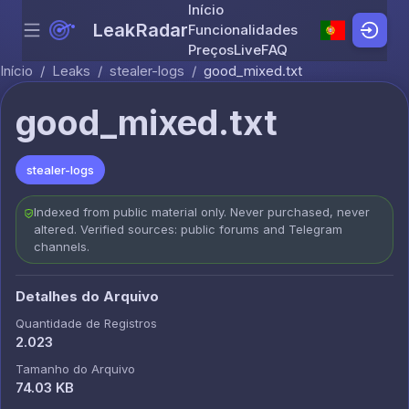
Início
LeakRadar
Funcionalidades
Menu
Skip to content
Preços
Live
FAQ
Início
/
Leaks
/
stealer-logs
/
good_mixed.txt
good_mixed.txt
stealer-logs
Indexed from public material only. Never purchased, never
altered. Verified sources: public forums and Telegram
channels.
Detalhes do Arquivo
Quantidade de Registros
2.023
Tamanho do Arquivo
74.03 KB