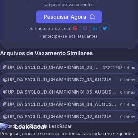
arquivo de vazamento.
Pesquisar Agora
ou cadastre-se com
· antecipe-se aos atacantes
Arquivos de Vazamento Similares
@UP_DAISYCLOUD_CHAMPIONING!_23_JULY_5300_ON_CHANNEL.rar
37.221.763
linhas
@UP_DAISYCLOUD_CHAMPIONING!_03_AUGUST_7865_ON_CHANNEL.rar
0
linhas
@UP_DAISYCLOUD_CHAMPIONING!_05_AUGUST_6961_ON_CHANNEL.rar
0
linhas
@UP_DAISYCLOUD_CHAMPIONING!_04_AUGUST_6420_ON_CHANNEL.rar
0
linhas
@UP_DAISYCLOUD_CHAMPIONING!_02_AUGUST_5871_ON_CHANNEL.rar
0
linhas
LeakRadar
Pesquise, monitore e corrija credenciais vazadas em segundos.