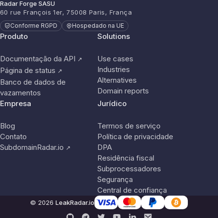
Radar Forge SASU
60 rue François 1er, 75008 Paris, França
Conforme RGPD
Hospedado na UE
Produto
Solutions
Documentação da API
Use cases
↗
Industries
Página de status
↗
Alternatives
Banco de dados de
Domain reports
vazamentos
Empresa
Jurídico
Blog
Termos de serviço
Contato
Política de privacidade
SubdomainRadar.io
DPA
↗
Residência fiscal
Subprocessadores
Segurança
Central de confiança
© 2026
LeakRadar.io