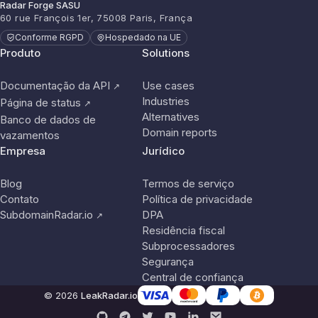
Radar Forge SASU
60 rue François 1er, 75008 Paris, França
Conforme RGPD
Hospedado na UE
Produto
Solutions
Documentação da API
Use cases
↗
Industries
Página de status
↗
Alternatives
Banco de dados de
Domain reports
vazamentos
Empresa
Jurídico
Blog
Termos de serviço
Contato
Política de privacidade
SubdomainRadar.io
DPA
↗
Residência fiscal
Subprocessadores
Segurança
Central de confiança
© 2026
LeakRadar.io