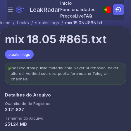
Início
LeakRadar
Funcionalidades
Menu
Skip to content
Preços
Live
FAQ
Início
/
Leaks
/
stealer-logs
/
mix 18.05 #865.txt
mix 18.05 #865.txt
stealer-logs
Indexed from public material only. Never purchased, never
altered. Verified sources: public forums and Telegram
channels.
Detalhes do Arquivo
Quantidade de Registros
3.121.827
Tamanho do Arquivo
251.24 MB