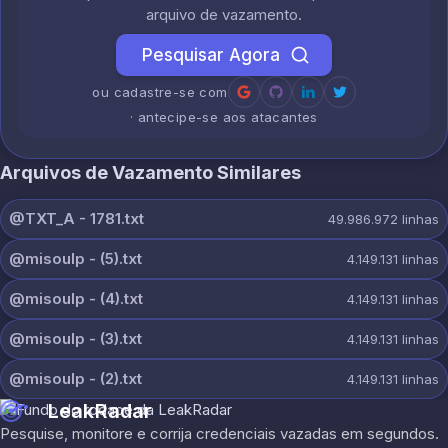
arquivo de vazamento.
Pesquisar Agora
ou cadastre-se com
· antecipe-se aos atacantes
Arquivos de Vazamento Similares
@TXT_A - 1781.txt
49.986.972
linhas
@misoulp - (5).txt
4.149.131
linhas
@misoulp - (4).txt
4.149.131
linhas
@misoulp - (3).txt
4.149.131
linhas
@misoulp - (2).txt
4.149.131
linhas
LeakRadar
Pesquise, monitore e corrija credenciais vazadas em segundos.