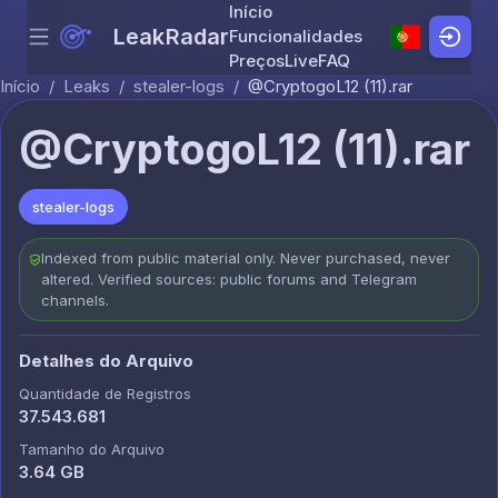
Início
LeakRadar
Funcionalidades
Menu
Skip to content
Preços
Live
FAQ
Início
/
Leaks
/
stealer-logs
/
@CryptogoL12 (11).rar
@CryptogoL12 (11).rar
stealer-logs
Indexed from public material only. Never purchased, never
altered. Verified sources: public forums and Telegram
channels.
Detalhes do Arquivo
Quantidade de Registros
37.543.681
Tamanho do Arquivo
3.64 GB