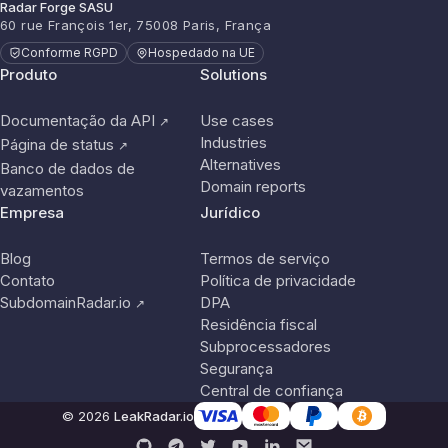
Radar Forge SASU
60 rue François 1er, 75008 Paris, França
Conforme RGPD
Hospedado na UE
Produto
Solutions
Documentação da API
Use cases
↗
Industries
Página de status
↗
Alternatives
Banco de dados de
Domain reports
vazamentos
Empresa
Jurídico
Blog
Termos de serviço
Contato
Política de privacidade
SubdomainRadar.io
DPA
↗
Residência fiscal
Subprocessadores
Segurança
Central de confiança
© 2026
LeakRadar.io