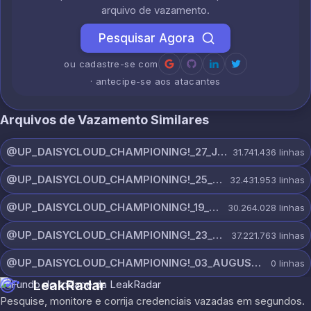
arquivo de vazamento.
Pesquisar Agora
ou cadastre-se com
· antecipe-se aos atacantes
Arquivos de Vazamento Similares
@UP_DAISYCLOUD_CHAMPIONING!_27_JULY_5982_ON_CHANNEL.rar
31.741.436
linhas
@UP_DAISYCLOUD_CHAMPIONING!_25_JULY_5797_ON_CHANNEL.rar
32.431.953
linhas
@UP_DAISYCLOUD_CHAMPIONING!_19_JULY_5790_ON_CHANNEL.rar
30.264.028
linhas
@UP_DAISYCLOUD_CHAMPIONING!_23_JULY_5300_ON_CHANNEL.rar
37.221.763
linhas
@UP_DAISYCLOUD_CHAMPIONING!_03_AUGUST_7865_ON_CHANNEL.rar
0
linhas
LeakRadar
Pesquise, monitore e corrija credenciais vazadas em segundos.