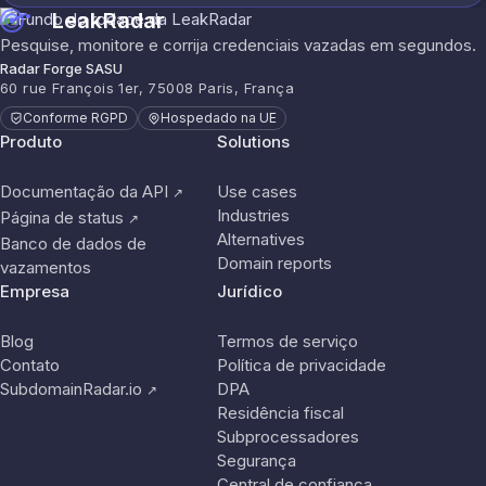
LeakRadar
Pesquise, monitore e corrija credenciais vazadas em segundos.
Radar Forge SASU
60 rue François 1er, 75008 Paris, França
Conforme RGPD
Hospedado na UE
Produto
Solutions
Documentação da API
Use cases
↗
Industries
Página de status
↗
Alternatives
Banco de dados de
Domain reports
vazamentos
Empresa
Jurídico
Blog
Termos de serviço
Contato
Política de privacidade
SubdomainRadar.io
DPA
↗
Residência fiscal
Subprocessadores
Segurança
Central de confiança