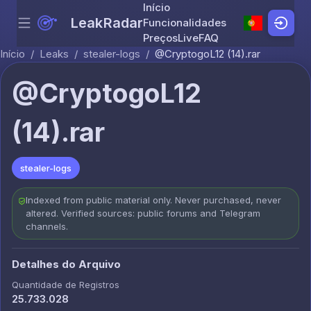
Início
LeakRadar
Funcionalidades
Menu
Skip to content
Preços
Live
FAQ
Início
/
Leaks
/
stealer-logs
/
@CryptogoL12 (14).rar
@CryptogoL12
(14).rar
stealer-logs
Indexed from public material only. Never purchased, never
altered. Verified sources: public forums and Telegram
channels.
Detalhes do Arquivo
Quantidade de Registros
25.733.028