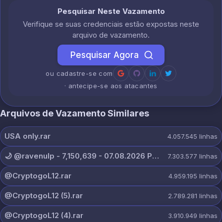
Pesquisar Neste Vazamento
Verifique se suas credenciais estão expostas neste
arquivo de vazamento.
Pesquisar Agora
ou cadastre-se com
· antecipe-se aos atacantes
Arquivos de Vazamento Similares
USA only.rar
4.057.545
linhas
🌙 @ravenulp - 7,150,639 - 07.08.2026 PRIVATE.txt
7.303.577
linhas
@CryptogoL12.rar
4.959.195
linhas
@CryptogoL12 (5).rar
2.789.281
linhas
@CryptogoL12 (4).rar
3.910.949
linhas