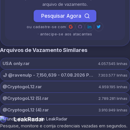
arquivo de vazamento.
Pesquisar Agora
ou cadastre-se com
· antecipe-se aos atacantes
Arquivos de Vazamento Similares
USA only.rar
4.057.545
linhas
🌙 @ravenulp - 7,150,639 - 07.08.2026 PRIVATE.txt
7.303.577
linhas
@CryptogoL12.rar
4.959.195
linhas
@CryptogoL12 (5).rar
2.789.281
linhas
@CryptogoL12 (4).rar
3.910.949
linhas
LeakRadar
Pesquise, monitore e corrija credenciais vazadas em segundos.