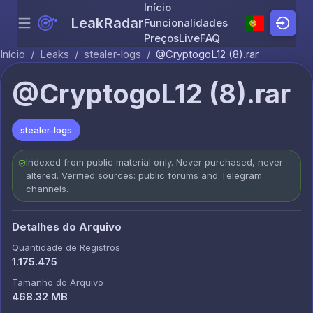
Início
LeakRadar
Funcionalidades
Menu
Skip to content
Preços
Live
FAQ
Início
/
Leaks
/
stealer-logs
/
@CryptogoL12 (8).rar
@CryptogoL12 (8).rar
stealer-logs
Indexed from public material only. Never purchased, never
altered. Verified sources: public forums and Telegram
channels.
Detalhes do Arquivo
Quantidade de Registros
1.175.475
Tamanho do Arquivo
468.32 MB