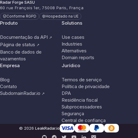
Radar Forge SASU
60 rue François 1er, 75008 Paris, França
Conforme RGPD
Hospedado na UE
Produto
Solutions
Documentação da API
Use cases
↗
Industries
Página de status
↗
Alternatives
Banco de dados de
Domain reports
vazamentos
Empresa
Jurídico
Blog
Termos de serviço
Contato
Política de privacidade
SubdomainRadar.io
DPA
↗
Residência fiscal
Subprocessadores
Segurança
Central de confiança
© 2026
LeakRadar.io