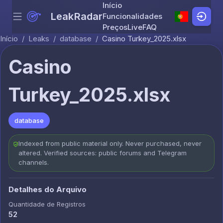
Início
LeakRadar
Funcionalidades
Menu
Skip to content
Preços
Live
FAQ
Início
/
Leaks
/
database
/
Casino Turkey_2025.xlsx
Casino
Turkey_2025.xlsx
database
Indexed from public material only. Never purchased, never
altered. Verified sources: public forums and Telegram
channels.
Detalhes do Arquivo
Quantidade de Registros
52