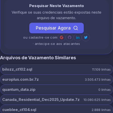
Pesquisar Neste Vazamento
Verifique se suas credenciais estão expostas neste
arquivo de vazamento.
Pesquisar Agora
ou cadastre-se com
· antecipe-se aos atacantes
Arquivos de Vazamento Similares
bilozz_ct102.sql
11.109
linhas
europlus.com.br.7z
3.505.473
linhas
quantum_data.zip
0
linhas
Canada_Residential_Dec2025_Update.7z
10.080.625
linhas
cueblee_ct104.sql
2.888
linhas