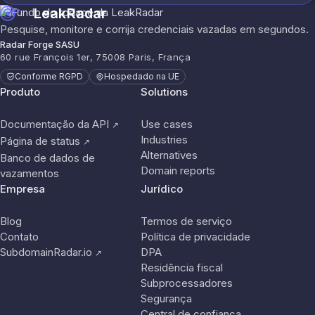
LeakRadar
Pesquise, monitore e corrija credenciais vazadas em segundos.
Radar Forge SASU
60 rue François 1er, 75008 Paris, França
Conforme RGPD
Hospedado na UE
Produto
Solutions
Documentação da API
Use cases
↗
Industries
Página de status
↗
Alternatives
Banco de dados de
Domain reports
vazamentos
Empresa
Jurídico
Blog
Termos de serviço
Contato
Política de privacidade
SubdomainRadar.io
DPA
↗
Residência fiscal
Subprocessadores
Segurança
Central de confiança