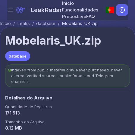
Início
LeakRadar
Funcionalidades
Menu
Skip to content
Preços
Live
FAQ
Início
/
Leaks
/
database
/
Mobelaris_UK.zip
Mobelaris_UK.zip
database
Indexed from public material only. Never purchased, never
altered. Verified sources: public forums and Telegram
channels.
Detalhes do Arquivo
Quantidade de Registros
171.513
Tamanho do Arquivo
8.12 MB