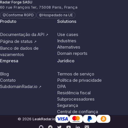
Radar Forge SASU
60 rue François 1er, 75008 Paris, França
Conforme RGPD
Hospedado na UE
Produto
Solutions
Documentação da API
Use cases
↗
Industries
Página de status
↗
Alternatives
Banco de dados de
Domain reports
vazamentos
Empresa
Jurídico
Blog
Termos de serviço
Contato
Política de privacidade
SubdomainRadar.io
DPA
↗
Residência fiscal
Subprocessadores
Segurança
Central de confiança
© 2026
LeakRadar.io