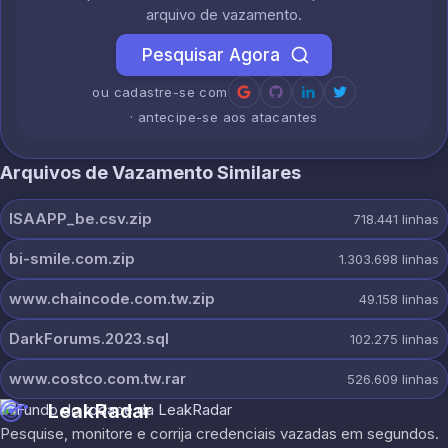
arquivo de vazamento.
Pesquisar Agora
ou cadastre-se com
· antecipe-se aos atacantes
Arquivos de Vazamento Similares
ISAAPP_be.csv.zip
718.441
linhas
bi-smile.com.zip
1.303.698
linhas
www.chaincode.com.tw.zip
49.158
linhas
DarkForums.2023.sql
102.275
linhas
www.costco.com.tw.rar
526.609
linhas
LeakRadar
Pesquise, monitore e corrija credenciais vazadas em segundos.