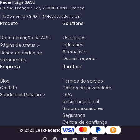
Radar Forge SASU
60 rue François 1er, 75008 Paris, França
Conforme RGPD
Hospedado na UE
Produto
Solutions
Documentação da API
Use cases
↗
Industries
Página de status
↗
Alternatives
Banco de dados de
Domain reports
vazamentos
Empresa
Jurídico
Blog
Termos de serviço
Contato
Política de privacidade
SubdomainRadar.io
DPA
↗
Residência fiscal
Subprocessadores
Segurança
Central de confiança
© 2026
LeakRadar.io