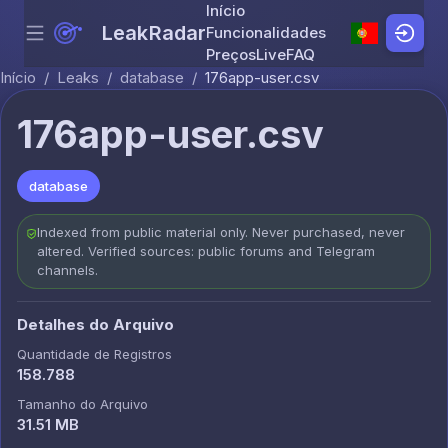
Início
LeakRadar
Funcionalidades
Menu
Skip to content
Preços
Live
FAQ
Início
/
Leaks
/
database
/
176app-user.csv
176app-user.csv
database
Indexed from public material only. Never purchased, never
altered. Verified sources: public forums and Telegram
channels.
Detalhes do Arquivo
Quantidade de Registros
158.788
Tamanho do Arquivo
31.51 MB