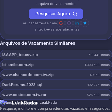
arquivo de vazamento.
Pesquisar Agora
ou cadastre-se com
· antecipe-se aos atacantes
Arquivos de Vazamento Similares
ISAAPP_be.csv.zip
718.441
linhas
bi-smile.com.zip
1.303.698
linhas
www.chaincode.com.tw.zip
49.158
linhas
DarkForums.2023.sql
102.275
linhas
www.costco.com.tw.rar
526.609
linhas
LeakRadar
Pesquise, monitore e corrija credenciais vazadas em segundos.