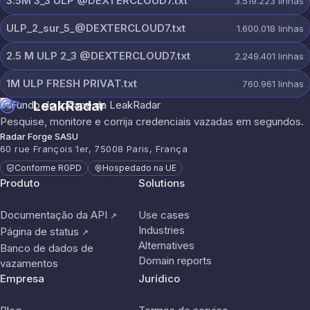
3.5M 3_3 ULP @DEXTERCLOUD7.txt
3.519.223
linhas
ULP_2_sur_5_@DEXTERCLOUD7.txt
1.600.018
linhas
2.5 M ULP 2_3 @DEXTERCLOUD7.txt
2.249.401
linhas
1M ULP FRESH PRIVAT.txt
760.961
linhas
LeakRadar
Pesquise, monitore e corrija credenciais vazadas em segundos.
Radar Forge SASU
60 rue François 1er, 75008 Paris, França
Conforme RGPD
Hospedado na UE
Produto
Solutions
Documentação da API
Use cases
↗
Industries
Página de status
↗
Alternatives
Banco de dados de
Domain reports
vazamentos
Empresa
Jurídico