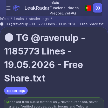
Início
LeakRadar
Funcionalidades
Menu
Skip to content
Preços
Live
FAQ
Início
/
Leaks
/
stealer-logs
/
🌑 TG @ravenulp - 1185773 Lines - 19.05.2026 - Free Share.txt
🌑 TG @ravenulp -
1185773 Lines -
19.05.2026 - Free
Share.txt
stealer-logs
Indexed from public material only. Never purchased, never
altered. Verified sources: public forums and Telegram