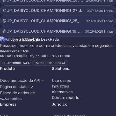
@UP_DAISYCLOUD_CHAMPIONING!_28_JULY_5218_ON_CHANNEL.rar
25.959.147
linhas
@UP_DAISYCLOUD_CHAMPIONING!_27_JULY_5982_ON_CHANNEL.rar
31.741.436
linhas
@UP_DAISYCLOUD_CHAMPIONING!_25_JULY_5797_ON_CHANNEL.rar
32.431.953
linhas
@UP_DAISYCLOUD_CHAMPIONING!_19_JULY_5790_ON_CHANNEL.rar
30.264.028
linhas
LeakRadar
Pesquise, monitore e corrija credenciais vazadas em segundos.
Radar Forge SASU
60 rue François 1er, 75008 Paris, França
Conforme RGPD
Hospedado na UE
Produto
Solutions
Documentação da API
Use cases
↗
Industries
Página de status
↗
Alternatives
Banco de dados de
Domain reports
vazamentos
Empresa
Jurídico