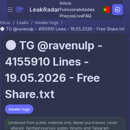
Início
LeakRadar
Funcionalidades
Menu
Skip to content
Preços
Live
FAQ
Início
/
Leaks
/
stealer-logs
/
🌑 TG @ravenulp - 4155910 Lines - 19.05.2026 - Free Share.txt
🌑 TG @ravenulp -
4155910 Lines -
19.05.2026 - Free
Share.txt
stealer-logs
Indexed from public material only. Never purchased, never
altered. Verified sources: public forums and Telegram