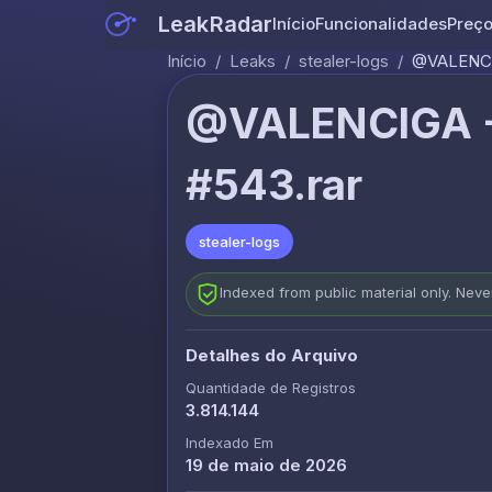
LeakRadar
Início
Funcionalidades
Preç
Início
/
Leaks
/
stealer-logs
/
@VALENCI
@VALENCIGA -
#543.rar
stealer-logs
Indexed from public material only. Nev
Detalhes do Arquivo
Quantidade de Registros
3.814.144
Indexado Em
19 de maio de 2026