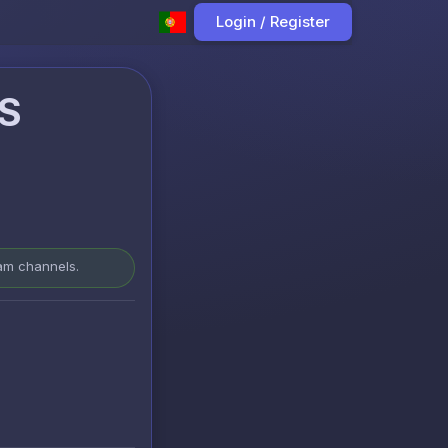
Login / Register
S
ram channels.