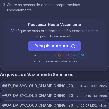
Altere as senhas de contas comprometidas
imediatamente
Pesquisar Neste Vazamento
Verifique se suas credenciais estão expostas neste
arquivo de vazamento.
Pesquisar Agora
ou cadastre-se com
· antecipe-se aos atacantes
Arquivos de Vazamento Similares
@UP_DAISYCLOUD_CHAMPIONING!_29_JULY_5829_ON_CHANNEL.rar
33.476.097
linhas
@UP_DAISYCLOUD_CHAMPIONING!_20_JULY_5153_ON_CHANNEL.rar
32.249.013
linhas
@UP_DAISYCLOUD_CHAMPIONING!_26_JULY_5597_ON_CHANNEL.rar
26.078.152
linhas