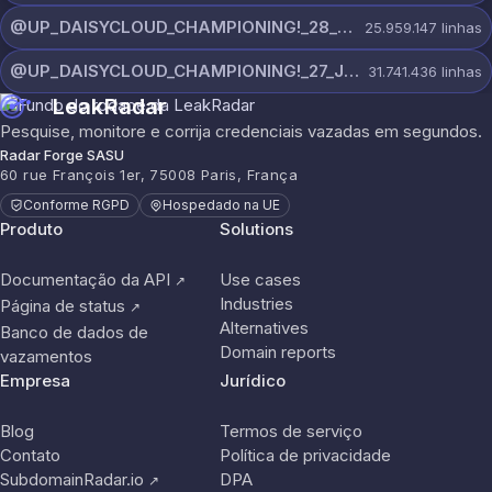
@UP_DAISYCLOUD_CHAMPIONING!_28_JULY_5218_ON_CHANNEL.rar
25.959.147
linhas
@UP_DAISYCLOUD_CHAMPIONING!_27_JULY_5982_ON_CHANNEL.rar
31.741.436
linhas
LeakRadar
Pesquise, monitore e corrija credenciais vazadas em segundos.
Radar Forge SASU
60 rue François 1er, 75008 Paris, França
Conforme RGPD
Hospedado na UE
Produto
Solutions
Documentação da API
Use cases
↗
Industries
Página de status
↗
Alternatives
Banco de dados de
Domain reports
vazamentos
Empresa
Jurídico
Blog
Termos de serviço
Contato
Política de privacidade
SubdomainRadar.io
DPA
↗