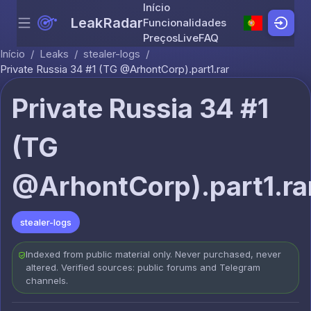
Início
LeakRadar
Funcionalidades
Menu
Skip to content
Preços
Live
FAQ
Início
/
Leaks
/
stealer-logs
/
Private Russia 34 #1 (TG @ArhontCorp).part1.rar
Private Russia 34 #1
(TG
@ArhontCorp).part1.ra
stealer-logs
Indexed from public material only. Never purchased, never
altered. Verified sources: public forums and Telegram
channels.