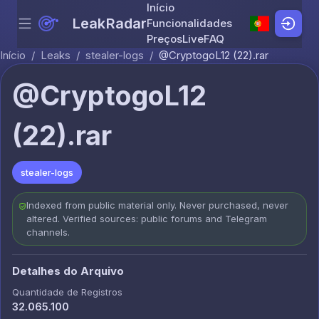
Início
LeakRadar
Funcionalidades
Menu
Skip to content
Preços
Live
FAQ
Início
/
Leaks
/
stealer-logs
/
@CryptogoL12 (22).rar
@CryptogoL12
(22).rar
stealer-logs
Indexed from public material only. Never purchased, never
altered. Verified sources: public forums and Telegram
channels.
Detalhes do Arquivo
Quantidade de Registros
32.065.100