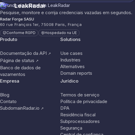
LeakRadar
Pesquise, monitore e corrija credenciais vazadas em segundos.
Radar Forge SASU
60 rue François 1er, 75008 Paris, França
Conforme RGPD
Hospedado na UE
Produto
Solutions
Documentação da API
Use cases
↗
Industries
Página de status
↗
Alternatives
Banco de dados de
Domain reports
vazamentos
Empresa
Jurídico
Blog
Termos de serviço
Contato
Política de privacidade
SubdomainRadar.io
DPA
↗
Residência fiscal
Subprocessadores
Segurança
Central de confiança