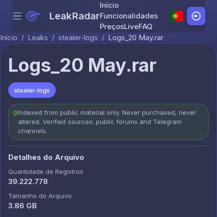
Início
LeakRadar
Funcionalidades
Menu
Skip to content
Preços
Live
FAQ
Início
/
Leaks
/
stealer-logs
/
Logs_20 May.rar
Logs_20 May.rar
stealer-logs
Indexed from public material only. Never purchased, never
altered. Verified sources: public forums and Telegram
channels.
Detalhes do Arquivo
Quantidade de Registros
39.222.778
Tamanho do Arquivo
3.86 GB