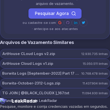
arquivo de vazamento.
Pesquisar Agora
ou cadastre-se com
· antecipe-se aos atacantes
Arquivos de Vazamento Similares
ArtHouse CLoud Logs v2.zip
12.930.735
linhas
ArtHouse Cloud Logs v1.zip
15.050.511
linhas
Borwita Logs [September-2022] Part 17 [2307 Pcs].zip
10.768.478
linhas
Borwita-October-2312-Logs.zip
11.437.904
linhas
TG JOIN [ @BLACK_CLOUDX ]_167.txt
11.094.930
linhas
LeakRadar
Pesquise, monitore e corrija credenciais vazadas em segundos.