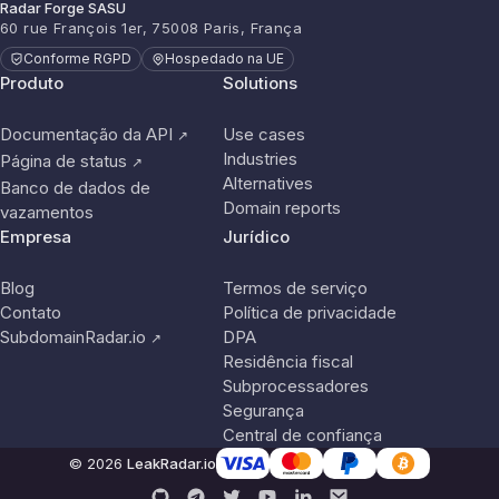
Radar Forge SASU
60 rue François 1er, 75008 Paris, França
Conforme RGPD
Hospedado na UE
Produto
Solutions
Documentação da API
Use cases
↗
Industries
Página de status
↗
Alternatives
Banco de dados de
Domain reports
vazamentos
Empresa
Jurídico
Blog
Termos de serviço
Contato
Política de privacidade
SubdomainRadar.io
DPA
↗
Residência fiscal
Subprocessadores
Segurança
Central de confiança
© 2026
LeakRadar.io