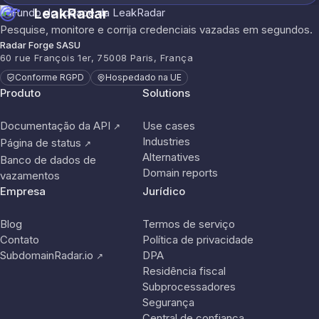
LeakRadar
Pesquise, monitore e corrija credenciais vazadas em segundos.
Radar Forge SASU
60 rue François 1er, 75008 Paris, França
Conforme RGPD
Hospedado na UE
Produto
Solutions
Documentação da API
Use cases
↗
Industries
Página de status
↗
Alternatives
Banco de dados de
Domain reports
vazamentos
Empresa
Jurídico
Blog
Termos de serviço
Contato
Política de privacidade
SubdomainRadar.io
DPA
↗
Residência fiscal
Subprocessadores
Segurança
Central de confiança