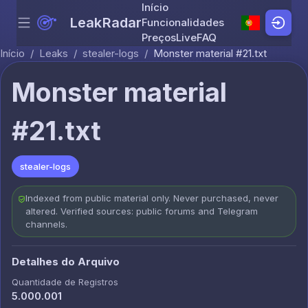
Início
LeakRadar
Funcionalidades
Menu
Skip to content
Preços
Live
FAQ
Início
/
Leaks
/
stealer-logs
/
Monster material #21.txt
Monster material
#21.txt
stealer-logs
Indexed from public material only. Never purchased, never
altered. Verified sources: public forums and Telegram
channels.
Detalhes do Arquivo
Quantidade de Registros
5.000.001