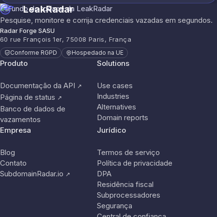
LeakRadar
Pesquise, monitore e corrija credenciais vazadas em segundos.
Radar Forge SASU
60 rue François 1er, 75008 Paris, França
Conforme RGPD
Hospedado na UE
Produto
Solutions
Documentação da API
Use cases
↗
Industries
Página de status
↗
Alternatives
Banco de dados de
Domain reports
vazamentos
Empresa
Jurídico
Blog
Termos de serviço
Contato
Política de privacidade
SubdomainRadar.io
DPA
↗
Residência fiscal
Subprocessadores
Segurança
Central de confiança