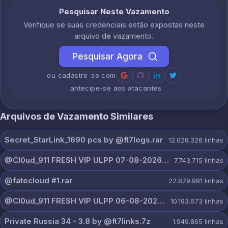
Pesquisar Neste Vazamento
Verifique se suas credenciais estão expostas neste
arquivo de vazamento.
Pesquisar Agora
ou cadastre-se com
· antecipe-se aos atacantes
Arquivos de Vazamento Similares
Secret_StarLink_1690 pcs by @ft7logs.rar
12.028.326
linhas
@Cl0ud_911 FRESH VIP ULPP 07-08-2026.txt
7.743.715
linhas
@fatecloud #1.rar
22.879.981
linhas
@Cl0ud_911 FRESH VIP ULPP 06-08-2026.txt
10.193.673
linhas
Private Russia 34 - 3.8 by @ft7links.7z
1.949.865
linhas