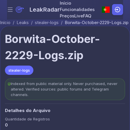
Início
LeakRadar
Funcionalidades
Menu
Skip to content
Preços
Live
FAQ
Início
/
Leaks
/
stealer-logs
/
Borwita-October-2229-Logs.zip
Borwita-October-
2229-Logs.zip
stealer-logs
Indexed from public material only. Never purchased, never
altered. Verified sources: public forums and Telegram
channels.
Detalhes do Arquivo
Quantidade de Registros
0