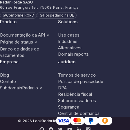
Radar Forge SASU
60 rue François 1er, 75008 Paris, França
Conforme RGPD
Hospedado na UE
Produto
Solutions
Documentação da API
Use cases
↗
Industries
Página de status
↗
Alternatives
Banco de dados de
Domain reports
vazamentos
Empresa
Jurídico
Blog
Termos de serviço
Contato
Política de privacidade
SubdomainRadar.io
DPA
↗
Residência fiscal
Subprocessadores
Segurança
Central de confiança
© 2026
LeakRadar.io