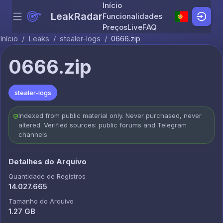
Início
LeakRadar
Funcionalidades
Menu
Skip to content
Preços
Live
FAQ
Início
/
Leaks
/
stealer-logs
/
0666.zip
0666.zip
stealer-logs
Indexed from public material only. Never purchased, never
altered. Verified sources: public forums and Telegram
channels.
Detalhes do Arquivo
Quantidade de Registros
14.027.665
Tamanho do Arquivo
1.27 GB