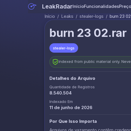
LeakRadar
Início
Funcionalidades
Preç
Início
/
Leaks
/
stealer-logs
/
burn 23 02
burn 23 02.rar
stealer-logs
Indexed from public material only. Nev
Detalhes do Arquivo
Quantidade de Registros
8.540.504
Indexado Em
11 de junho de 2026
Por Que Isso Importa
Arquivos de vazamento contêm credencia