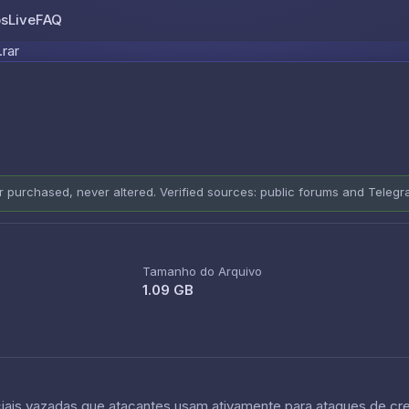
os
Live
FAQ
Skip to content
.rar
er purchased, never altered. Verified sources: public forums and Teleg
Tamanho do Arquivo
1.09 GB
is vazadas que atacantes usam ativamente para ataques de crede