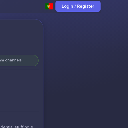
Login / Register
ram channels.
ntial stuffing e