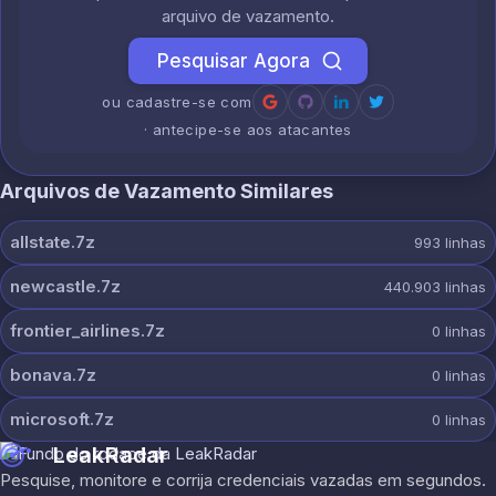
arquivo de vazamento.
Pesquisar Agora
ou cadastre-se com
· antecipe-se aos atacantes
Arquivos de Vazamento Similares
allstate.7z
993
linhas
newcastle.7z
440.903
linhas
frontier_airlines.7z
0
linhas
bonava.7z
0
linhas
microsoft.7z
0
linhas
LeakRadar
Pesquise, monitore e corrija credenciais vazadas em segundos.