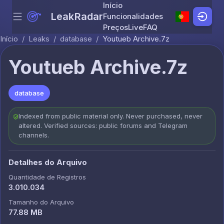
Início
LeakRadar
Funcionalidades
Menu
Skip to content
Preços
Live
FAQ
Início
/
Leaks
/
database
/
Youtueb Archive.7z
Youtueb Archive.7z
database
Indexed from public material only. Never purchased, never
altered. Verified sources: public forums and Telegram
channels.
Detalhes do Arquivo
Quantidade de Registros
3.010.034
Tamanho do Arquivo
77.88 MB