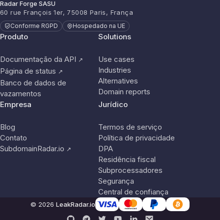
Radar Forge SASU
60 rue François 1er, 75008 Paris, França
Conforme RGPD
Hospedado na UE
Produto
Solutions
Documentação da API
Use cases
↗
Industries
Página de status
↗
Alternatives
Banco de dados de
Domain reports
vazamentos
Empresa
Jurídico
Blog
Termos de serviço
Contato
Política de privacidade
SubdomainRadar.io
DPA
↗
Residência fiscal
Subprocessadores
Segurança
Central de confiança
© 2026
LeakRadar.io