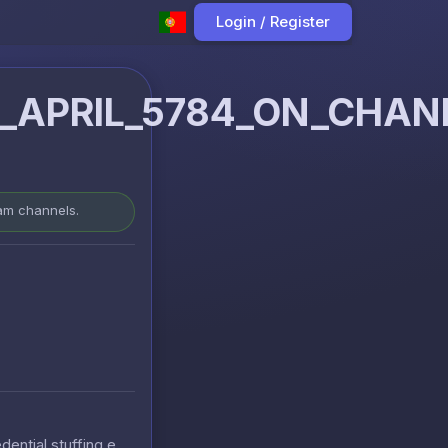
Login / Register
APRIL_5784_ON_CHANN
ram channels.
ntial stuffing e