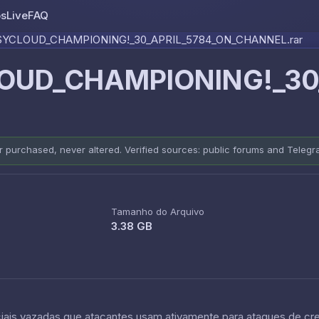
os
Live
FAQ
Skip to content
YCLOUD_CHAMPIONING!_30_APRIL_5784_ON_CHANNEL.rar
OUD_CHAMPIONING!_30_
er purchased, never altered. Verified sources: public forums and Teleg
Tamanho do Arquivo
3.38 GB
is vazadas que atacantes usam ativamente para ataques de crede