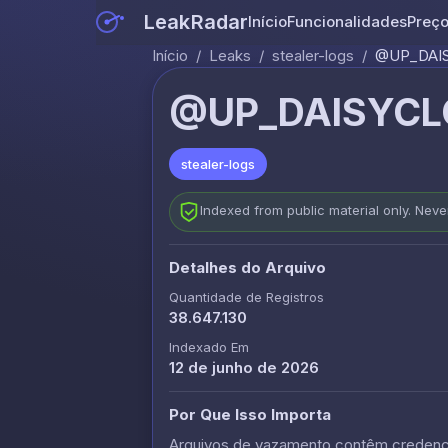
LeakRadar
Início
Funcionalidades
Preç
Início
/
Leaks
/
stealer-logs
/
@UP_DAIS
@UP_DAISYCL
stealer-logs
Indexed from public material only. Nev
Detalhes do Arquivo
Quantidade de Registros
38.647.130
Indexado Em
12 de junho de 2026
Por Que Isso Importa
Arquivos de vazamento contêm credencia