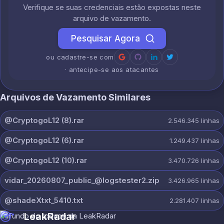
Verifique se suas credenciais estão expostas neste
arquivo de vazamento.
Pesquisar Agora
ou cadastre-se com
· antecipe-se aos atacantes
Arquivos de Vazamento Similares
@CryptogoL12 (8).rar
2.546.345
linhas
@CryptogoL12 (6).rar
1.249.437
linhas
@CryptogoL12 (10).rar
3.470.726
linhas
vidar_20260807_public_@logstester2.zip
3.426.965
linhas
@shadeXtxt_5410.txt
2.281.407
linhas
LeakRadar