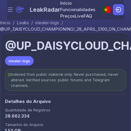
Início
LeakRadar
Funcionalidades
Menu
Skip to content
Preços
Live
FAQ
Início
/
Leaks
/
stealer-logs
/
@UP_DAISYCLOUD_CHAMPIONING!_28_APRIL_5100_ON_CHANN
@UP_DAISYCLOUD_CHA
stealer-logs
Indexed from public material only. Never purchased, never
altered. Verified sources: public forums and Telegram
channels.
Detalhes do Arquivo
Quantidade de Registros
28.662.334
Tamanho do Arquivo
1.53 GB