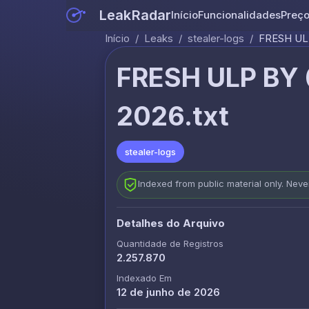
LeakRadar
Início
Funcionalidades
Preç
Início
/
Leaks
/
stealer-logs
/
FRESH UL
FRESH ULP BY
2026.txt
stealer-logs
Indexed from public material only. Nev
Detalhes do Arquivo
Quantidade de Registros
2.257.870
Indexado Em
12 de junho de 2026