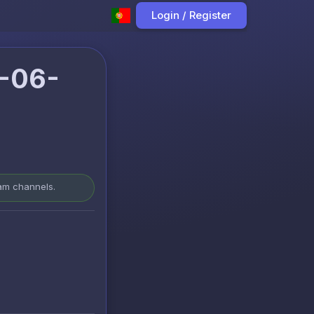
Login / Register
-06-
ram channels.