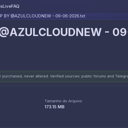
os
Live
FAQ
Skip to content
P BY @AZULCLOUDNEW - 09-06-2026.txt
 @AZULCLOUDNEW - 09
er purchased, never altered. Verified sources: public forums and Teleg
Tamanho do Arquivo
173.15 MB