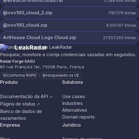
@BreachForumsCloud.rar
11.389.494
linhas
@cvv190_cloud_2.zip
7.187.179
linhas
@cvv190_cloud.zip
6.551.147
linhas
ArtHouse Cloud Logs Cloud.zip
27.557.293
linhas
LeakRadar
Pesquise, monitore e corrija credenciais vazadas em segundos.
Radar Forge SASU
60 rue François 1er, 75008 Paris, França
Conforme RGPD
Hospedado na UE
Produto
Solutions
Documentação da API
Use cases
↗
Industries
Página de status
↗
Alternatives
Banco de dados de
Domain reports
vazamentos
Empresa
Jurídico