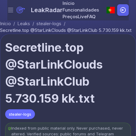
Início
LeakRadar
Funcionalidades
Menu
Skip to content
Preços
Live
FAQ
Início
/
Leaks
/
stealer-logs
/
Secretline.top @StarLinkClouds @StarLinkClub 5.730.159 kk.txt
Secretline.top
@StarLinkClouds
@StarLinkClub
5.730.159 kk.txt
stealer-logs
Indexed from public material only. Never purchased, never
altered. Verified sources: public forums and Telegram