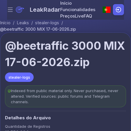
Início
LeakRadar
Funcionalidades
Menu
Skip to content
Preços
Live
FAQ
Início
/
Leaks
/
stealer-logs
/
@beetraffic 3000 MIX 17-06-2026.zip
@beetraffic 3000 MIX
17-06-2026.zip
stealer-logs
Indexed from public material only. Never purchased, never
altered. Verified sources: public forums and Telegram
channels.
Detalhes do Arquivo
Quantidade de Registros