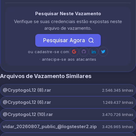
Pesquisar Neste Vazamento
Verifique se suas credenciais estão expostas neste
arquivo de vazamento.
Pesquisar Agora
ou cadastre-se com
· antecipe-se aos atacantes
Arquivos de Vazamento Similares
@CryptogoL12 (8).rar
2.546.345
linhas
@CryptogoL12 (6).rar
1.249.437
linhas
@CryptogoL12 (10).rar
3.470.726
linhas
vidar_20260807_public_@logstester2.zip
3.426.965
linhas