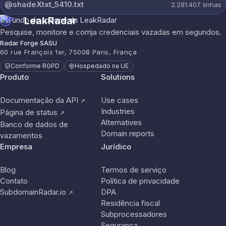
@shadeXtxt_5410.txt
2.281.407
linhas
LeakRadar
Pesquise, monitore e corrija credenciais vazadas em segundos.
Radar Forge SASU
60 rue François 1er, 75008 Paris, França
Conforme RGPD
Hospedado na UE
Produto
Solutions
Documentação da API
Use cases
↗
Industries
Página de status
↗
Alternatives
Banco de dados de
Domain reports
vazamentos
Empresa
Jurídico
Blog
Termos de serviço
Contato
Política de privacidade
SubdomainRadar.io
DPA
↗
Residência fiscal
Subprocessadores
Segurança