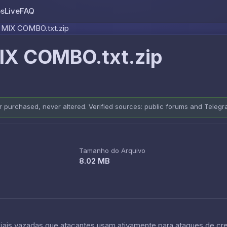
os
Live
FAQ
Skip to content
 MIX COMBO.txt.zip
X COMBO.txt.zip
er purchased, never altered. Verified sources: public forums and Teleg
Tamanho do Arquivo
8.02 MB
is vazadas que atacantes usam ativamente para ataques de crede