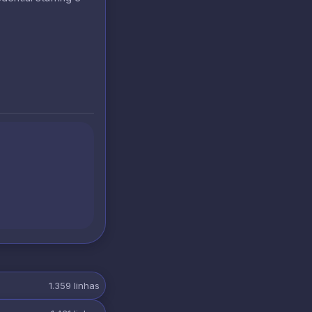
1.359
linhas