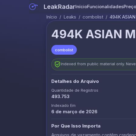
LeakRadar
Início
Funcionalidades
Preç
Início
/
Leaks
/
combolist
/
494K ASIAN
494K ASIAN MI
combolist
Indexed from public material only. Nev
Detalhes do Arquivo
Quantidade de Registros
493.753
Indexado Em
6 de março de 2026
Por Que Isso Importa
Arquivos de vazamento contêm credencia