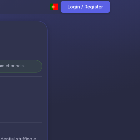
Login / Register
ram channels.
ntial stuffing e