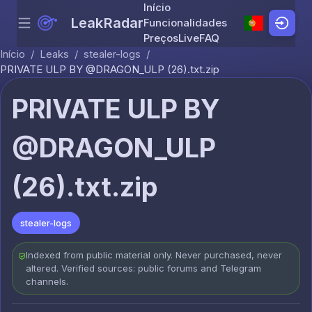
Início
LeakRadar
Funcionalidades
Menu
Skip to content
Preços
Live
FAQ
Início
/
Leaks
/
stealer-logs
/
PRIVATE ULP BY @DRAGON_ULP (26).txt.zip
PRIVATE ULP BY
@DRAGON_ULP
(26).txt.zip
stealer-logs
Indexed from public material only. Never purchased, never
altered. Verified sources: public forums and Telegram
channels.