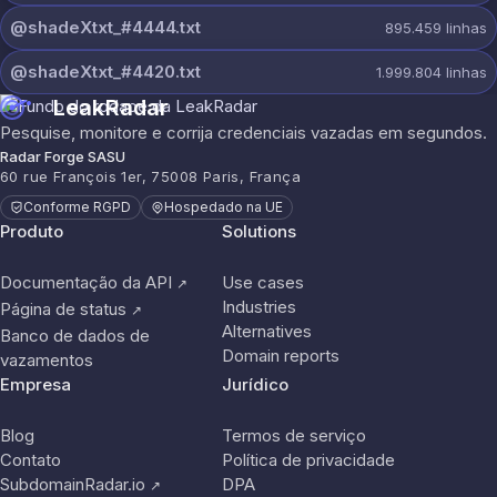
@shadeXtxt_#4444.txt
895.459
linhas
@shadeXtxt_#4420.txt
1.999.804
linhas
LeakRadar
Pesquise, monitore e corrija credenciais vazadas em segundos.
Radar Forge SASU
60 rue François 1er, 75008 Paris, França
Conforme RGPD
Hospedado na UE
Produto
Solutions
Documentação da API
Use cases
↗
Industries
Página de status
↗
Alternatives
Banco de dados de
Domain reports
vazamentos
Empresa
Jurídico
Blog
Termos de serviço
Contato
Política de privacidade
SubdomainRadar.io
DPA
↗