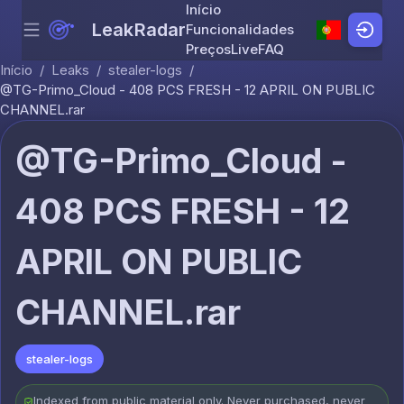
Início
LeakRadar
Funcionalidades
Menu
Skip to content
Preços
Live
FAQ
Início
/
Leaks
/
stealer-logs
/
@TG-Primo_Cloud - 408 PCS FRESH - 12 APRIL ON PUBLIC
CHANNEL.rar
@TG-Primo_Cloud -
408 PCS FRESH - 12
APRIL ON PUBLIC
CHANNEL.rar
stealer-logs
Indexed from public material only. Never purchased, never