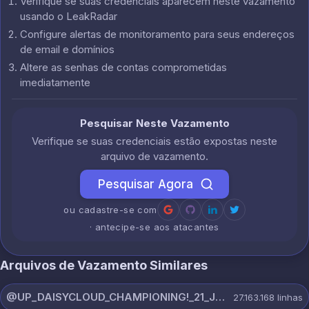
Verifique se suas credenciais aparecem neste vazamento
usando o LeakRadar
Configure alertas de monitoramento para seus endereços
de email e domínios
Altere as senhas de contas comprometidas
imediatamente
Pesquisar Neste Vazamento
Verifique se suas credenciais estão expostas neste
arquivo de vazamento.
Pesquisar Agora
ou cadastre-se com
· antecipe-se aos atacantes
Arquivos de Vazamento Similares
@UP_DAISYCLOUD_CHAMPIONING!_21_JULY_5150_ON_CHANNEL.rar
27.163.168
linhas