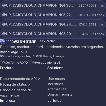
@UP_DAISYCLOUD_CHAMPIONING!_30_JULY_5378_ON_CHANNEL.rar
31.047.909
linhas
@UP_DAISYCLOUD_CHAMPIONING!_22_JULY_5828_ON_CHANNEL.rar
30.561.700
linhas
@UP_DAISYCLOUD_CHAMPIONING!_24_JULY_5440_ON_CHANNEL.rar
37.433.945
linhas
@UP_DAISYCLOUD_CHAMPIONING!_29_JULY_5829_ON_CHANNEL.rar
33.476.097
linhas
LeakRadar
Pesquise, monitore e corrija credenciais vazadas em segundos.
Radar Forge SASU
60 rue François 1er, 75008 Paris, França
Conforme RGPD
Hospedado na UE
Produto
Solutions
Documentação da API
Use cases
↗
Industries
Página de status
↗
Alternatives
Banco de dados de
Domain reports
vazamentos
Empresa
Jurídico