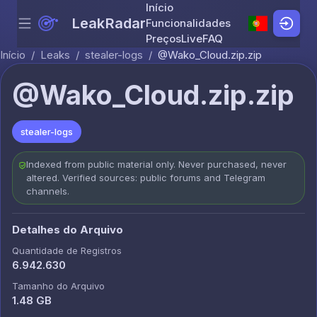
Início
LeakRadar
Funcionalidades
Menu
Skip to content
Preços
Live
FAQ
Início
/
Leaks
/
stealer-logs
/
@Wako_Cloud.zip.zip
@Wako_Cloud.zip.zip
stealer-logs
Indexed from public material only. Never purchased, never
altered. Verified sources: public forums and Telegram
channels.
Detalhes do Arquivo
Quantidade de Registros
6.942.630
Tamanho do Arquivo
1.48 GB