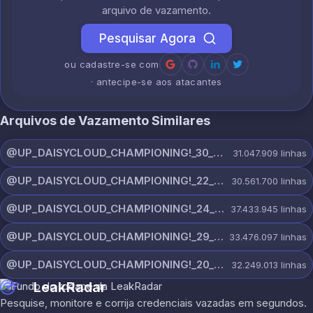
arquivo de vazamento.
Pesquisar Agora
ou cadastre-se com
· antecipe-se aos atacantes
Arquivos de Vazamento Similares
@UP_DAISYCLOUD_CHAMPIONING!_30_JULY_5378_ON_CHANNEL.rar
31.047.909
linhas
@UP_DAISYCLOUD_CHAMPIONING!_22_JULY_5828_ON_CHANNEL.rar
30.561.700
linhas
@UP_DAISYCLOUD_CHAMPIONING!_24_JULY_5440_ON_CHANNEL.rar
37.433.945
linhas
@UP_DAISYCLOUD_CHAMPIONING!_29_JULY_5829_ON_CHANNEL.rar
33.476.097
linhas
@UP_DAISYCLOUD_CHAMPIONING!_20_JULY_5153_ON_CHANNEL.rar
32.249.013
linhas
LeakRadar
Pesquise, monitore e corrija credenciais vazadas em segundos.