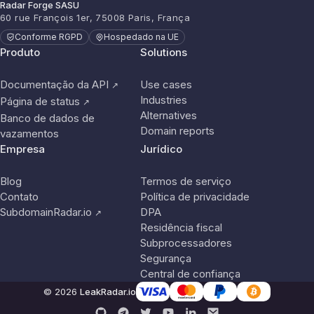
Radar Forge SASU
60 rue François 1er, 75008 Paris, França
Conforme RGPD
Hospedado na UE
Produto
Solutions
Documentação da API
Use cases
↗
Industries
Página de status
↗
Alternatives
Banco de dados de
Domain reports
vazamentos
Empresa
Jurídico
Blog
Termos de serviço
Contato
Política de privacidade
SubdomainRadar.io
DPA
↗
Residência fiscal
Subprocessadores
Segurança
Central de confiança
© 2026
LeakRadar.io