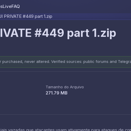
os
Live
FAQ
Skip to content
 PRIVATE #449 part 1.zip
VATE #449 part 1.zip
er purchased, never altered. Verified sources: public forums and Teleg
Tamanho do Arquivo
271.79 MB
is vazadas que atacantes usam ativamente para ataques de crede