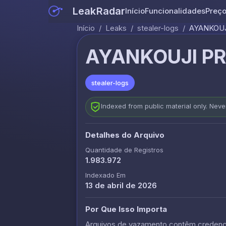
LeakRadar
Início
Funcionalidades
Preç
Início
/
Leaks
/
stealer-logs
/
AYANKOUJI
AYANKOUJI PRI
stealer-logs
Indexed from public material only. Nev
Detalhes do Arquivo
Quantidade de Registros
1.983.972
Indexado Em
13 de abril de 2026
Por Que Isso Importa
Arquivos de vazamento contêm credencia