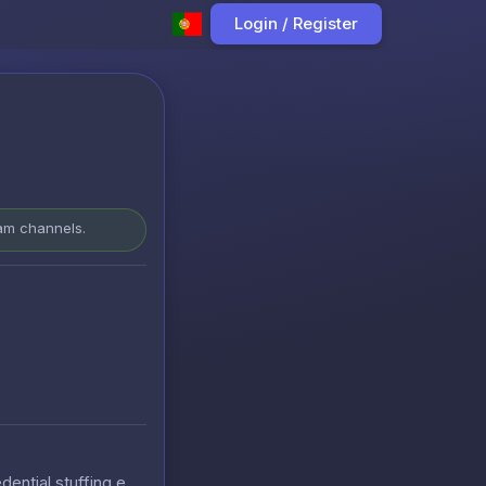
Login / Register
ram channels.
ntial stuffing e