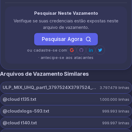
Pesquisar Neste Vazamento
Verifique se suas credenciais estão expostas neste
arquivo de vazamento.
Pesquisar Agora
ou cadastre-se com
· antecipe-se aos atacantes
Arquivos de Vazamento Similares
ULP_MIX_UHQ_part1_3797524X3797524_@dextercloud7.txt
3.797.479
linhas
@cloud t135.txt
1.000.000
linhas
@cloudxlogs-593.txt
999.993
linhas
@cloud t140.txt
999.997
linhas