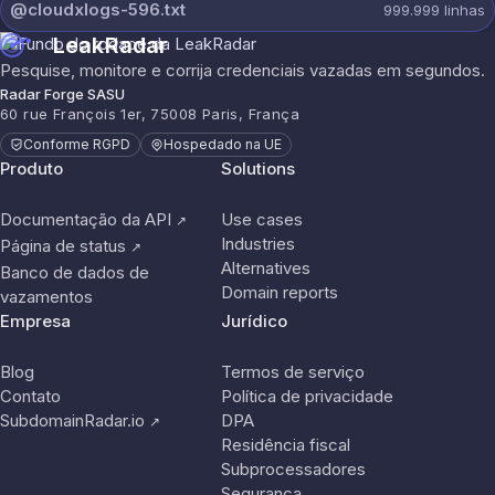
@cloudxlogs-596.txt
999.999
linhas
LeakRadar
Pesquise, monitore e corrija credenciais vazadas em segundos.
Radar Forge SASU
60 rue François 1er, 75008 Paris, França
Conforme RGPD
Hospedado na UE
Produto
Solutions
Documentação da API
Use cases
↗
Industries
Página de status
↗
Alternatives
Banco de dados de
Domain reports
vazamentos
Empresa
Jurídico
Blog
Termos de serviço
Contato
Política de privacidade
SubdomainRadar.io
DPA
↗
Residência fiscal
Subprocessadores
Segurança