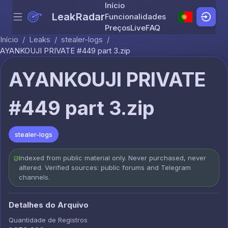
Início
LeakRadar
Funcionalidades
Menu
Skip to content
Preços
Live
FAQ
Início
/
Leaks
/
stealer-logs
/
AYANKOUJI PRIVATE #449 part 3.zip
AYANKOUJI PRIVATE
#449 part 3.zip
stealer-logs
Indexed from public material only. Never purchased, never
altered. Verified sources: public forums and Telegram
channels.
Detalhes do Arquivo
Quantidade de Registros