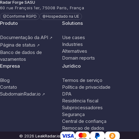
Radar Forge SASU
60 rue François 1er, 75008 Paris, França
Conforme RGPD
Hospedado na UE
Produto
Solutions
Documentação da API
Use cases
↗
Industries
Página de status
↗
Alternatives
Banco de dados de
Domain reports
vazamentos
Empresa
Jurídico
Blog
Termos de serviço
Contato
Política de privacidade
SubdomainRadar.io
DPA
↗
Residência fiscal
Subprocessadores
Segurança
Central de confiança
Remocao de dados
© 2026
LeakRadar.io