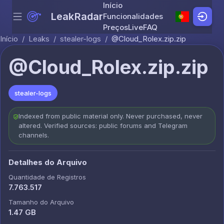
Início
LeakRadar
Funcionalidades
Menu
Skip to content
Preços
Live
FAQ
Início
/
Leaks
/
stealer-logs
/
@Cloud_Rolex.zip.zip
@Cloud_Rolex.zip.zip
stealer-logs
Indexed from public material only. Never purchased, never
altered. Verified sources: public forums and Telegram
channels.
Detalhes do Arquivo
Quantidade de Registros
7.763.517
Tamanho do Arquivo
1.47 GB