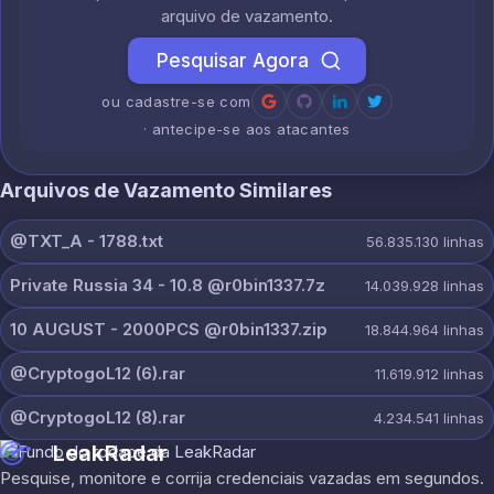
arquivo de vazamento.
Pesquisar Agora
ou cadastre-se com
· antecipe-se aos atacantes
Arquivos de Vazamento Similares
@TXT_A - 1788.txt
56.835.130
linhas
Private Russia 34 - 10.8 @r0bin1337.7z
14.039.928
linhas
10 AUGUST - 2000PCS @r0bin1337.zip
18.844.964
linhas
@CryptogoL12 (6).rar
11.619.912
linhas
@CryptogoL12 (8).rar
4.234.541
linhas
LeakRadar
Pesquise, monitore e corrija credenciais vazadas em segundos.