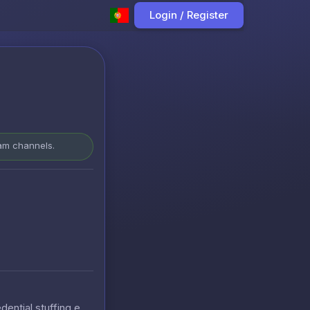
Login / Register
ram channels.
ntial stuffing e