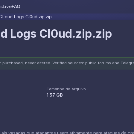
os
Live
FAQ
Skip to content
CLoud Logs Cl0ud.zip.zip
 Logs Cl0ud.zip.zip
er purchased, never altered. Verified sources: public forums and Teleg
Tamanho do Arquivo
1.57 GB
is vazadas que atacantes usam ativamente para ataques de crede