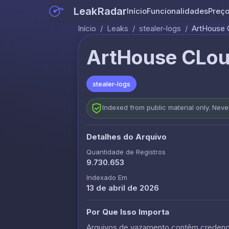
LeakRadar
Início
Funcionalidades
Preç
Início
/
Leaks
/
stealer-logs
/
ArtHouse 
ArtHouse CLoud
stealer-logs
Indexed from public material only. Nev
Detalhes do Arquivo
Quantidade de Registros
9.730.653
Indexado Em
13 de abril de 2026
Por Que Isso Importa
Arquivos de vazamento contêm credencia