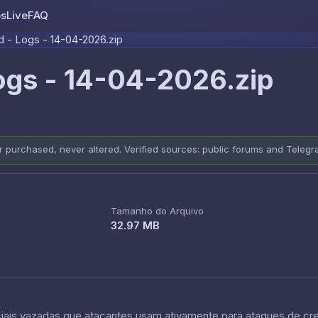
os
Live
FAQ
Skip to content
 - Logs - 14-04-2026.zip
ogs - 14-04-2026.zip
er purchased, never altered. Verified sources: public forums and Teleg
Tamanho do Arquivo
32.97 MB
is vazadas que atacantes usam ativamente para ataques de crede