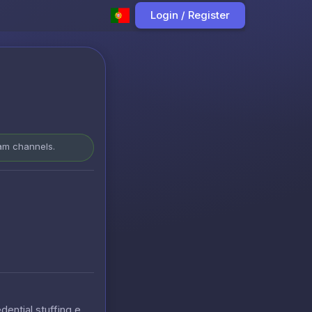
Login / Register
ram channels.
ntial stuffing e