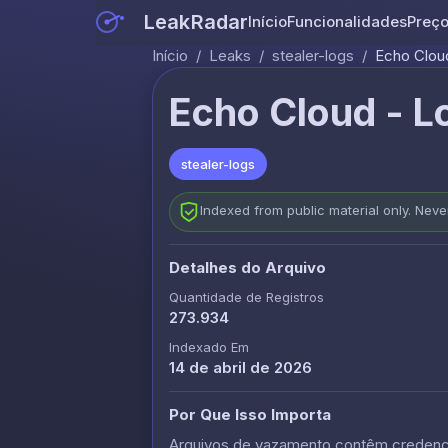
LeakRadar
Início
Funcionalidades
Preç
Início
/
Leaks
/
stealer-logs
/
Echo Cloud
Echo Cloud - L
stealer-logs
Indexed from public material only. Nev
Detalhes do Arquivo
Quantidade de Registros
273.934
Indexado Em
14 de abril de 2026
Por Que Isso Importa
Arquivos de vazamento contêm credencia